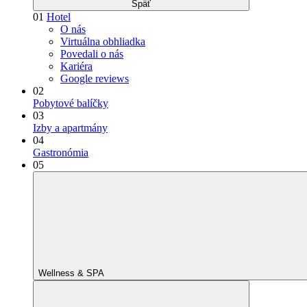
Späť
01
Hotel
O nás
Virtuálna obhliadka
Povedali o nás
Kariéra
Google reviews
02
Pobytové balíčky
03
Izby a apartmány
04
Gastronómia
05
Wellness & SPA