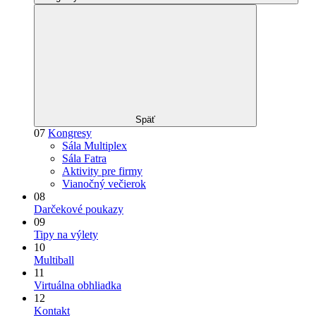
Späť
07
Kongresy
Sála Multiplex
Sála Fatra
Aktivity pre firmy
Vianočný večierok
08
Darčekové poukazy
09
Tipy na výlety
10
Multiball
11
Virtuálna obhliadka
12
Kontakt