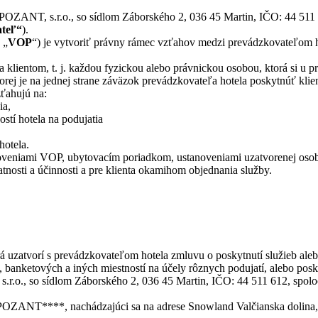
NT, s.r.o., so sídlom Záborského 2, 036 45 Martin, IČO: 44 511 6
ateľ“
).
 „
VOP
“) je vytvoriť právny rámec vzťahov medzi prevádzkovateľom ho
ientom, t. j. každou fyzickou alebo právnickou osobou, ktorá si u pr
ej je na jednej strane záväzok prevádzkovateľa hotela poskytnúť klien
ťahujú na:
ia,
tí hotela na podujatia
hotela.
anoveniami VOP, ubytovacím poriadkom, ustanoveniami uzatvorenej oso
nosti a účinnosti a pre klienta okamihom objednania služby.
á uzatvorí s prevádzkovateľom hotela zmluvu o poskytnutí služieb ale
 banketových a iných miestností na účely rôznych podujatí, alebo posky
.o., so sídlom Záborského 2, 036 45 Martin, IČO: 44 511 612, spoloč
OZANT****, nachádzajúci sa na adrese Snowland Valčianska dolina, 0