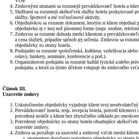
VOP.
Zmluvnými stranami sa rozumejú prevádzkovateľ hotela a klien
Službami sa rozumejú akékoľvek služby hotela poskytované pre
služby, športové a iné voľnočasové aktivity.
Objednávkou sa rozumie dokument, ktorým si klient objednal po
objednávku aj v inej než písomnej forme (napr. osobne, telefon
Zmluvou sa rozumie dohoda medzi klientom a prevádzkovateľom h
a cena služieb, prípadne spôsob jej určenia. Zmluvou sa rozu
objednávky zo strany hotela.
Podujatím sa rozumie spoločenská, kultúrna, vzdelávacia alebo 
oslavy, bankety, semináre, konferencie a pod.).
Organizátorom podujatia sa rozumie každá fyzická a/alebo prá
podujatia, a ktorá za týmto účelom vstupuje do zmluvného vzťah
Článok III.
Uzavretie zmluvy
Uskutočnením objednávky vyjadruje klient svoj neodvolateľný 
Prevádzkovateľ hotela, resp. recepcia hotela, potvrdí klientovi
potvrdená neskôr a klient bez zbytočného odkladu po oneskoren
Potvrdenie objednávky zo strany hotela obsahujúce akékoľvek
uzavretie zmluvy.
Zmluva sa považuje za uzavretú a zmluvný vzťah medzi klient
momentom doručenia potvrdenia objednávky zo strany hot