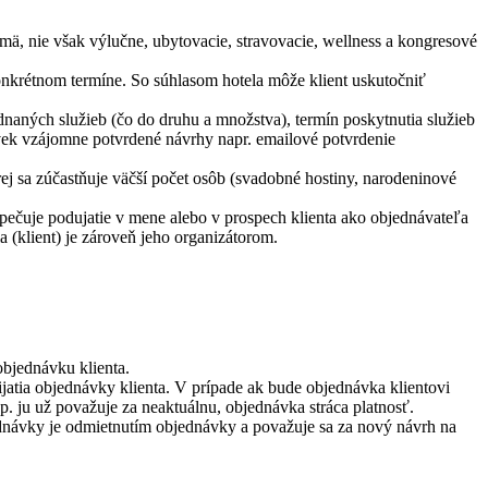
ä, nie však výlučne, ubytovacie, stravovacie, wellness a kongresové
konkrétnom termíne. So súhlasom hotela môže klient uskutočniť
naných služieb (čo do druhu a množstva), termín poskytnutia služieb
vek vzájomne potvrdené návrhy napr. emailové potvrdenie
rej sa zúčastňuje väčší počet osôb (svadobné hostiny, narodeninové
pečuje podujatie v mene alebo v prospech klienta ako objednávateľa
 (klient) je zároveň jeho organizátorom.
objednávku klienta.
rijatia objednávky klienta. V prípade ak bude objednávka klientovi
. ju už považuje za neaktuálnu, objednávka stráca platnosť.
dnávky je odmietnutím objednávky a považuje sa za nový návrh na