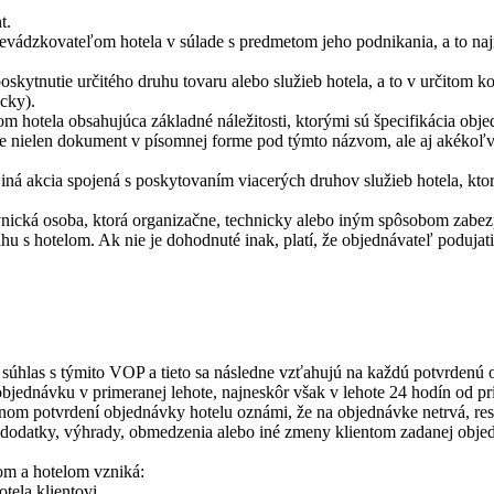
t.
vádzkovateľom hotela v súlade s predmetom jeho podnikania, a to najm
skytnutie určitého druhu tovaru alebo služieb hotela, a to v určitom 
icky).
otela obsahujúca základné náležitosti, ktorými sú špecifikácia objed
mie nielen dokument v písomnej forme pod týmto názvom, ale aj akékoľ
iná akcia spojená s poskytovaním viacerých druhov služieb hotela, kto
vnická osoba, ktorá organizačne, technicky alebo iným spôsobom zabez
u s hotelom. Ak nie je dohodnuté inak, platí, že objednávateľ podujatia
súhlas s týmito VOP a tieto sa následne vzťahujú na každú potvrdenú 
 objednávku v primeranej lehote, najneskôr však v lehote 24 hodín od p
om potvrdení objednávky hotelu oznámi, že na objednávke netrvá, resp
 dodatky, výhrady, obmedzenia alebo iné zmeny klientom zadanej obje
om a hotelom vzniká:
ela klientovi,