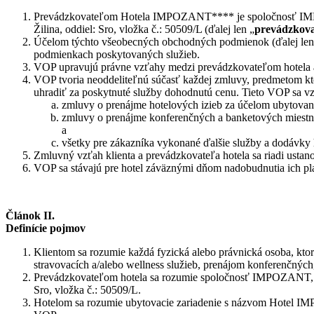
Prevádzkovateľom Hotela IMPOZANT**** je spoločnosť IMPOZA
Žilina, oddiel: Sro, vložka č.: 50509/L (ďalej len „
prevádzkov
Účelom týchto všeobecných obchodných podmienok (ďalej len
podmienkach poskytovaných služieb.
VOP upravujú právne vzťahy medzi prevádzkovateľom hotela a kl
VOP tvoria neoddeliteľnú súčasť každej zmluvy, predmetom ktor
uhradiť za poskytnuté služby dohodnutú cenu. Tieto VOP sa vz
zmluvy o prenájme hotelových izieb za účelom ubytovan
zmluvy o prenájme konferenčných a banketových miestnos
a
všetky pre zákazníka vykonané ďalšie služby a dodávky 
Zmluvný vzťah klienta a prevádzkovateľa hotela sa riadi ust
VOP sa stávajú pre hotel záväznými dňom nadobudnutia ich plat
Článok II.
Definície pojmov
Klientom sa rozumie každá fyzická alebo právnická osoba, ktor
stravovacích a/alebo wellness služieb, prenájom konferenčných,
Prevádzkovateľom hotela sa rozumie spoločnosť IMPOZANT, s.r
Sro, vložka č.: 50509/L.
Hotelom sa rozumie ubytovacie zariadenie s názvom Hotel IMP