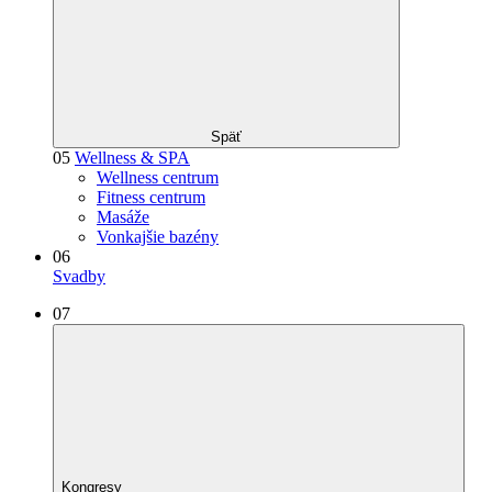
Späť
05
Wellness & SPA
Wellness centrum
Fitness centrum
Masáže
Vonkajšie bazény
06
Svadby
07
Kongresy