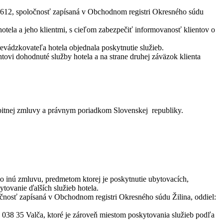
12, spoločnosť zapísaná v Obchodnom registri Okresného súdu
tela a jeho klientmi, s cieľom zabezpečiť informovanosť klientov o
evádzkovateľa hotela objednala poskytnutie služieb.
tovi dohodnuté služby hotela a na strane druhej záväzok klienta
bitnej zmluvy a právnym poriadkom Slovenskej republiky.
bo inú zmluvu, predmetom ktorej je poskytnutie ubytovacích,
tovanie ďalších služieb hotela.
nosť zapísaná v Obchodnom registri Okresného súdu Žilina, oddiel:
38 35 Valča, ktoré je zároveň miestom poskytovania služieb podľa