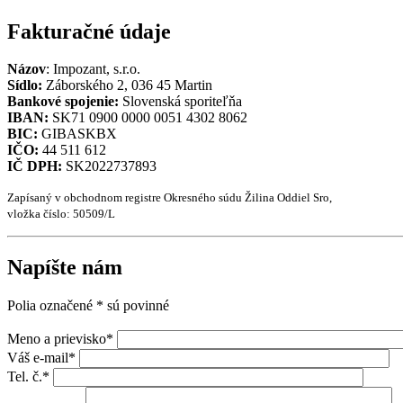
Fakturačné údaje
Názov
: Impozant, s.r.o.
Sídlo:
Záborského 2, 036 45 Martin
Bankové spojenie:
Slovenská sporiteľňa
IBAN:
SK71 0900 0000 0051 4302 8062
BIC:
GIBASKBX
IČO:
44 511 612
IČ DPH:
SK2022737893
Zapísaný v obchodnom registre Okresného súdu Žilina Oddiel Sro,
vložka číslo: 50509/L
Napíšte nám
Polia označené * sú povinné
Meno a prievisko*
Váš e-mail*
Tel. č.*