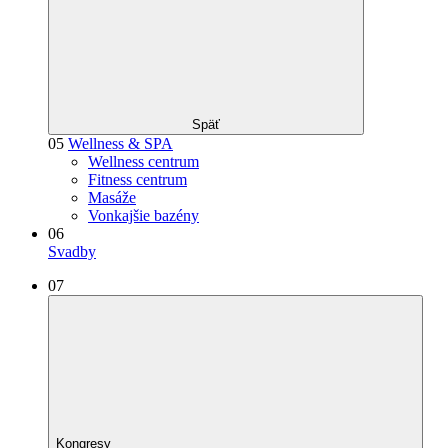
Späť
05
Wellness & SPA
Wellness centrum
Fitness centrum
Masáže
Vonkajšie bazény
06
Svadby
07
Kongresy