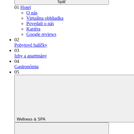
Späť
01
Hotel
O nás
Virtuálna obhliadka
Povedali o nás
Kariéra
Google reviews
02
Pobytové balíčky
03
Izby a apartmány
04
Gastronómia
05
Wellness & SPA