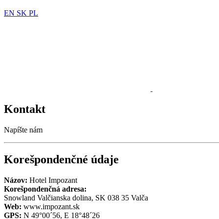
EN
SK
PL
Kontakt
Napíšte nám
Korešpondenčné údaje
Názov:
Hotel Impozant
Korešpondenčná adresa:
Snowland Valčianska dolina, SK 038 35 Valča
Web:
www.impozant.sk
GPS:
N 49°00´56, E 18°48´26