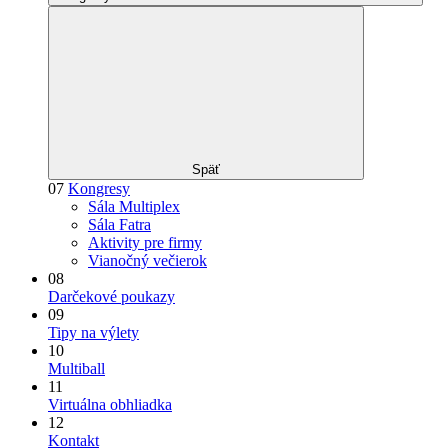
Späť
07
Kongresy
Sála Multiplex
Sála Fatra
Aktivity pre firmy
Vianočný večierok
08
Darčekové poukazy
09
Tipy na výlety
10
Multiball
11
Virtuálna obhliadka
12
Kontakt